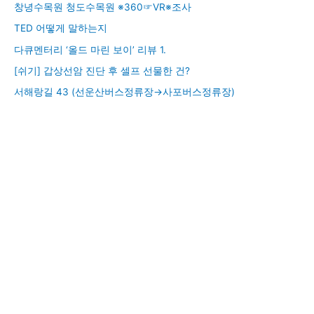
창녕수목원 청도수목원 ※360☞VR※조사
TED 어떻게 말하는지
다큐멘터리 ‘올드 마린 보이’ 리뷰 1.
[쉬기] 갑상선암 진단 후 셀프 선물한 건?
서해랑길 43 (선운산버스정류장→사포버스정류장)