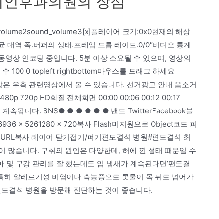
비인후과의원의 장점
nd_volume2sound_volume3[x]플레이어 크기:0x0현재의 해상
평균 대역 폭:버퍼의 상태:프레임 드롭 레이트:0/0″비디오 통계
 회사 동영상 인코딩 중입니다. 5분 이상 소요될 수 있으며, 영상의
0 0 topleft rightbottom마우스를 드래그 하세요
 영상은 우측 관련영상에서 볼 수 있습니다. 선거광고 안내 음소거
80p 720p HD화질 전체화면 00:00 00:06 00:12 00:17
속됩니다. SNS● ● ● ● ● ● 밴드 TwitterFacebook블
936 x 5261280 x 720복사 Flash미지원으로 Object코드 퍼
 URL복사 레이어 닫기접기/펴기편도결석 병원#편도결석 최
 많습니다. 구취의 원인은 다양한데, 혀에 낀 설태 때문일 수
치아 및 구강 관리를 잘 했는데도 입 냄새가 계속된다면’편도결
 특히 알레르기성 비염이나 축농증으로 콧물이 목 뒤로 넘어가
편도결석 병원을 방문해 진단하는 것이 좋습니다.