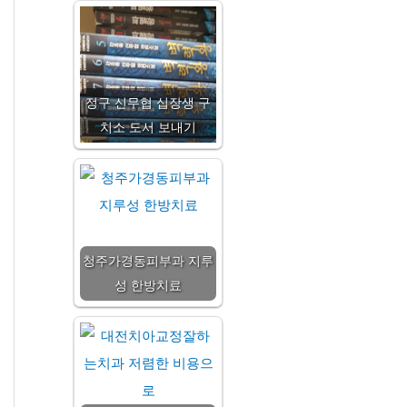
정구 신무협 십장생 구
치소 도서 보내기
청주가경동피부과 지루
성 한방치료