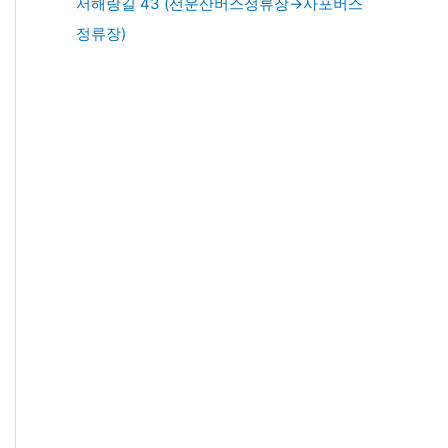
서해랑길 43 (선운산버스정류장→사포버스
정류장)