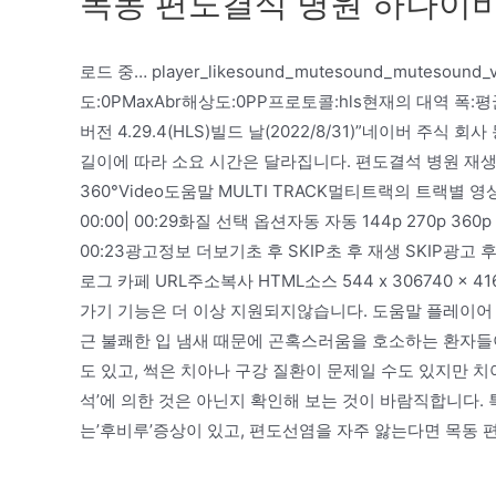
목동 편도결석 병원 하나이
로드 중… player_likesound_mutesound_mutesou
도:0PMaxAbr해상도:0PP프로토콜:hls현재의 대역 폭:
버전 4.29.4(HLS)빌드 날(2022/8/31)”네이버 주식
길이에 따라 소요 시간은 달라집니다. 편도결석 병원 재생 수 10
360°Video도움말 MULTI TRACK멀티트랙의 트랙별
00:00| 00:29화질 선택 옵션자동 자동 144p 270p 360p 4
00:23광고정보 더보기초 후 SKIP초 후 재생 SKIP광고 후 계
로그 카페 URL주소복사 HTML소스 544 x 306740 x 416
가기 기능은 더 이상 지원되지않습니다. 도움말 플레이어
근 불쾌한 입 냄새 때문에 곤혹스러움을 호소하는 환자들이
도 있고, 썩은 치아나 구강 질환이 문제일 수도 있지만 
석’에 의한 것은 아닌지 확인해 보는 것이 바람직합니다.
는’후비루’증상이 있고, 편도선염을 자주 앓는다면 목동 