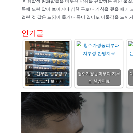
며 휘발성 황화합물을 비롯한 악취를 유발하는 원인 물질로
쪽에 노란 알이 보이거나 심한 구토나 기침을 했을 때에 
걸린 것 같은 느낌이 들거나 목이 일어도 이물감을 느끼거
인기글
정구 신무협 십장생 구
청주가경동피부과 지루
치소 도서 보내기
성 한방치료