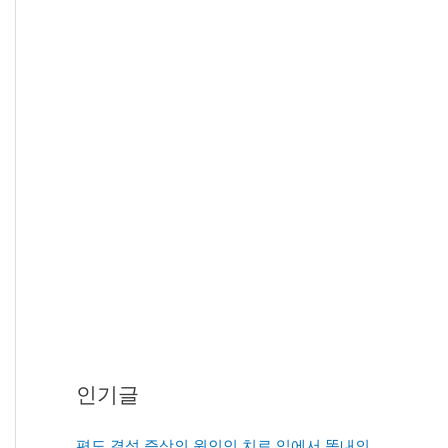
인기글
편도 결석 증상의 원인인 치료 입에서 똥내의