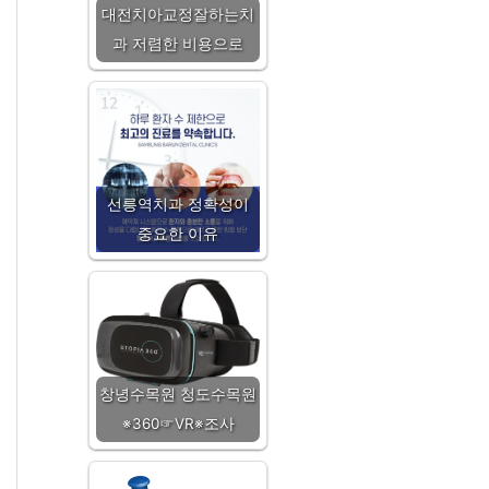
대전치아교정잘하는치
과 저렴한 비용으로
선릉역치과 정확성이
중요한 이유
창녕수목원 청도수목원
※360☞VR※조사