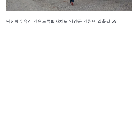
낙산해수욕장 강원도특별자치도 양양군 강현면 일출길 59