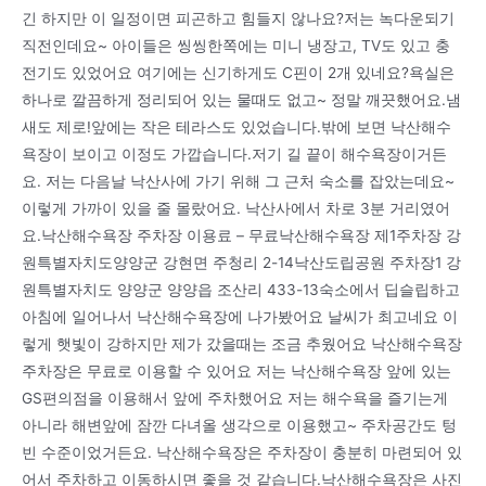
긴 하지만 이 일정이면 피곤하고 힘들지 않나요?저는 녹다운되기
직전인데요~ 아이들은 씽씽한쪽에는 미니 냉장고, TV도 있고 충
전기도 있었어요 여기에는 신기하게도 C핀이 2개 있네요?욕실은
하나로 깔끔하게 정리되어 있는 물때도 없고~ 정말 깨끗했어요.냄
새도 제로!앞에는 작은 테라스도 있었습니다.밖에 보면 낙산해수
욕장이 보이고 이정도 가깝습니다.저기 길 끝이 해수욕장이거든
요. 저는 다음날 낙산사에 가기 위해 그 근처 숙소를 잡았는데요~
이렇게 가까이 있을 줄 몰랐어요. 낙산사에서 차로 3분 거리였어
요.낙산해수욕장 주차장 이용료 – 무료낙산해수욕장 제1주차장 강
원특별자치도양양군 강현면 주청리 2-14낙산도립공원 주차장1 강
원특별자치도 양양군 양양읍 조산리 433-13숙소에서 딥슬립하고
아침에 일어나서 낙산해수욕장에 나가봤어요 날씨가 최고네요 이
렇게 햇빛이 강하지만 제가 갔을때는 조금 추웠어요 낙산해수욕장
주차장은 무료로 이용할 수 있어요 저는 낙산해수욕장 앞에 있는
GS편의점을 이용해서 앞에 주차했어요 저는 해수욕을 즐기는게
아니라 해변앞에 잠깐 다녀올 생각으로 이용했고~ 주차공간도 텅
빈 수준이었거든요. 낙산해수욕장은 주차장이 충분히 마련되어 있
어서 주차하고 이동하시면 좋을 것 같습니다.낙산해수욕장은 사진