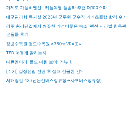
거제도 가성비펜션 : 커플여행 풀빌라 추천 더100스파
대구관리형 독서실 2023년 군무원 군수직 커넥츠플랩 합격 수기
경주 황리단길에서 깨끗한 가성비좋은 숙소, 펜션 서라벌 한옥관
온돌룸 후기
창녕수목원 청도수목원 ※360☞VR※조사
TED 어떻게 말하는지
다큐멘터리 ‘올드 마린 보이’ 리뷰 1.
[쉬기] 갑상선암 진단 후 셀프 선물한 건?
서해랑길 43 (선운산버스정류장→사포버스정류장)