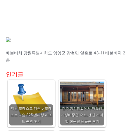
배불비치 강원특별자치도 양양군 강현면 일출로 43-11 배불비치 2
층
인기글
제천 포레스트 리솜 ♪ 포레
경주 황리단길에서 깨끗한
스트 리솜 S25 빌라형 리조
가성비좋은 숙소, 펜션 서라
트 숙박 후기
벌 한옥관 온돌룸 후기