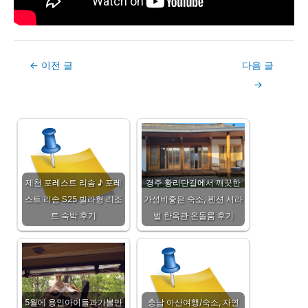
Post
←
이전 글
다음 글
navigation
→
제천 포레스트 리솜 ♪ 포레
경주 황리단길에서 깨끗한
스트 리솜 S25 빌라형 리조
가성비좋은 숙소, 펜션 서라
트 숙박 후기
벌 한옥관 온돌룸 후기
5월에 용인아이들과가볼만
충남 아산여행/숙소, 자연