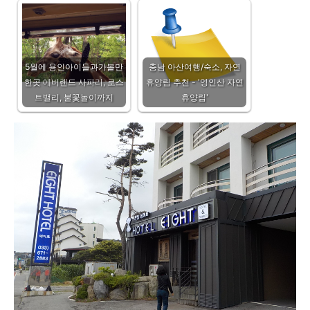
5월에 용인아이들과가볼만
충남 아산여행/숙소, 자연
한곳 에버랜드 사파리, 로스
휴양림 추천 - '영인산 자연
트밸리, 불꽃놀이까지
휴양림'