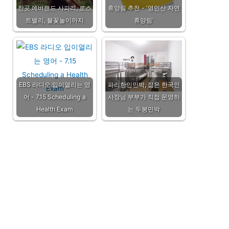
한곳 에버랜드 사파리, 로스
휴양림 추천 - '영인산 자연
트밸리, 불꽃놀이까지
휴양림'
EBS 라디오 입이열리는 영
파리한인민박, 젊은 한국인
어 - 7.15 Scheduling a
사장님 부부가 직접 운영하
Health Exam
는 두봉민박