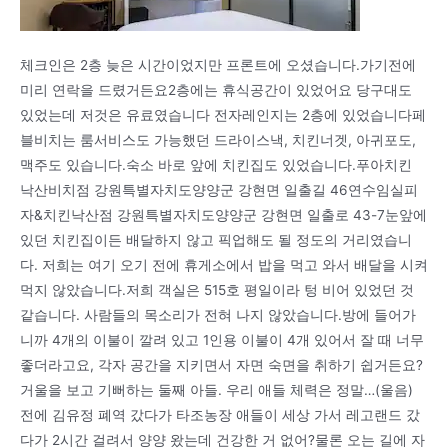
체크인은 2층 늦은 시간이었지만 프론트에 오셨습니다.가기전에
미리 연락을 드렸거든요2층에는 휴식공간이 있었어요 당구대도
있었는데 저것은 유료였습니다 전자레인지는 2층에 있었습니다페
블비치는 룸서비스도 가능했던 드라이스낵, 치킨너겟, 아귀포도,
맥주도 있습니다.숙소 바로 앞에 치킨집도 있었습니다.푸아치킨
낙산비치점 강원특별자치도양양군 강현면 일출길 46연수임실피
자&치킨낙산점 강원특별자치도양양군 강현면 일출로 43-7눈앞에
있던 치킨집이든 배달하지 않고 픽업해도 될 정도의 거리였습니
다. 저희는 여기 오기 전에 휴게소에서 밥을 먹고 와서 배달을 시켜
먹지 않았습니다.저희 객실은 515호 평일이라 텅 비어 있었던 것
같습니다. 사람들의 목소리가 전혀 나지 않았습니다.방에 들어가
니까 4개의 이불이 깔려 있고 1인용 이불이 4개 있어서 잘 때 너무
좋더라고요, 각자 공간을 지키면서 자면 숙면을 취하기 쉽거든요?
거울을 보고 기뻐하는 둘째 아들. 우리 애들 체력은 정말…(울음)
전에 김유정 폐역 갔다가 타조농장 애들이 세상 가서 레고랜드 갔
다가 2시간 걸려서 양양 왔는데 건강한 거 없어?물론 오는 길에 자