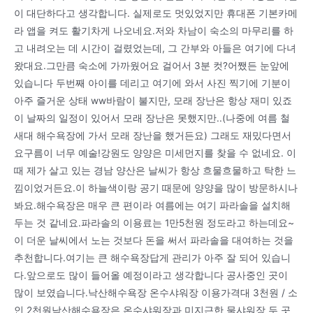
이 대단하다고 생각합니다. 실제로도 멋있었지만 휴대폰 기본카메
라 앱을 켜도 활기차게 나오네요.저와 차남이 숙소의 마무리를 하
고 내려오는 데 시간이 걸렸었는데, 그 간부와 아들은 여기에 다녀
왔대요.그만큼 숙소에 가까웠어요 걸어서 3분 컷?어쨌든 눈앞에
있습니다 두번째 아이를 데리고 여기에 와서 사진 찍기에 기분이
아주 즐거운 상태 ww바람이 불지만, 모래 장난은 항상 재미 있죠
이 날짜의 일정이 있어서 모래 장난은 못했지만..(나중에 여름 철
새대 해수욕장에 가서 모래 장난을 했거든요) 그래도 재밌다면서
요구름이 너무 예술!강원도 양양은 미세먼지를 찾을 수 없네요. 이
때 제가 살고 있는 경남 양산은 날씨가 항상 흐물흐물하고 탁한 느
낌이었거든요.이 하늘색이랑 공기 때문에 양양을 많이 방문하시나
봐요.해수욕장은 매우 큰 편이라 여름에는 여기 파라솔을 설치해
두는 것 같네요.파라솔의 이용료는 1만5천원 정도라고 하는데요~
이 더운 날씨에서 노는 것보다 돈을 써서 파라솔을 대여하는 것을
추천합니다.여기는 큰 해수욕장답게 관리가 아주 잘 되어 있습니
다.앞으로도 많이 들어올 예정이라고 생각합니다 공사중인 곳이
많이 보였습니다.낙산해수욕장 온수샤워장 이용가격대 3천원 / 소
인 2천원낙산해수욕장은 온수샤워장과 미지근한 물샤워장 두 곳