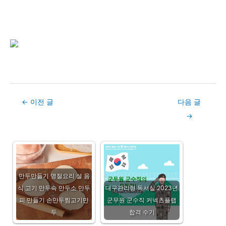
Post
←
이전 글
다음 글
navigation
→
만두만들기 명절요리 설 음
식 고기 만두속 만두소 만두
대구관리형 독서실 2023년
피 만들기 손만두찜고기만
군무원 군수직 커넥츠플랩
두
합격 수기