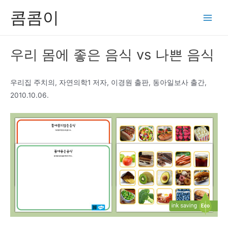
콘
콤콤이
텐
Main
츠
Men
로
우리 몸에 좋은 음식 vs 나쁜 음식
건
너
뛰
우리집 주치의, 자연의학1 저자, 이경원 출판, 동아일보사 출간,
기
2010.10.06.