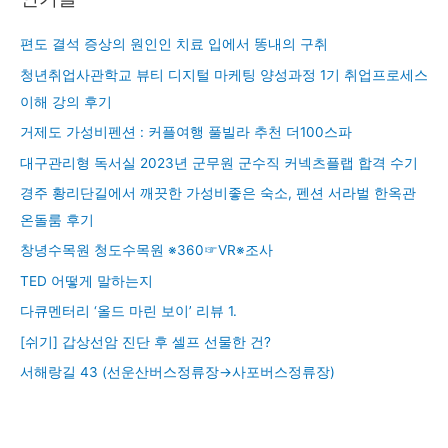
편도 결석 증상의 원인인 치료 입에서 똥내의 구취
청년취업사관학교 뷰티 디지털 마케팅 양성과정 1기 취업프로세스
이해 강의 후기
거제도 가성비펜션 : 커플여행 풀빌라 추천 더100스파
대구관리형 독서실 2023년 군무원 군수직 커넥츠플랩 합격 수기
경주 황리단길에서 깨끗한 가성비좋은 숙소, 펜션 서라벌 한옥관
온돌룸 후기
창녕수목원 청도수목원 ※360☞VR※조사
TED 어떻게 말하는지
다큐멘터리 ‘올드 마린 보이’ 리뷰 1.
[쉬기] 갑상선암 진단 후 셀프 선물한 건?
서해랑길 43 (선운산버스정류장→사포버스정류장)