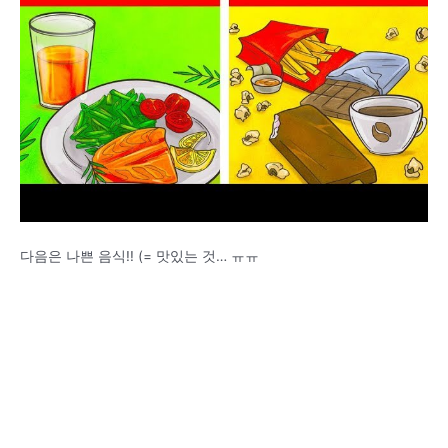
다음은 나쁜 음식!! (= 맛있는 것… ㅠㅠ