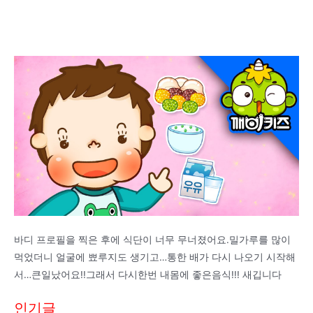
바디 프로필을 찍은 후에 식단이 너무 무너졌어요.밀가루를 많이
먹었더니 얼굴에 뾰루지도 생기고…통한 배가 다시 나오기 시작해
서…큰일났어요!!그래서 다시한번 내몸에 좋은음식!!! 새깁니다
인기글