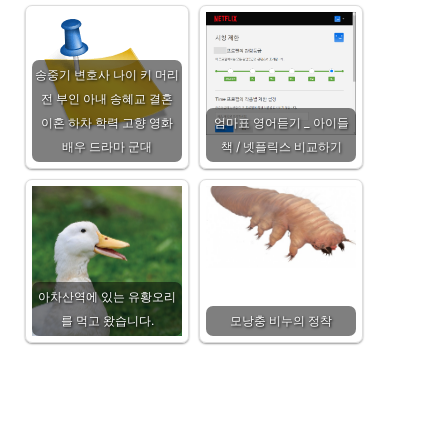
송중기 변호사 나이 키 머리
전 부인 아내 송혜교 결혼
이혼 하차 학력 고향 영화
엄마표 영어듣기 _ 아이들
배우 드라마 군대
책 / 넷플릭스 비교하기
아차산역에 있는 유황오리
를 먹고 왔습니다.
모낭충 비누의 정착