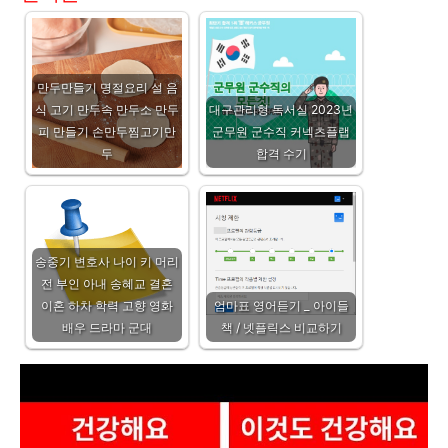
만두만들기 명절요리 설 음
식 고기 만두속 만두소 만두
대구관리형 독서실 2023년
피 만들기 손만두찜고기만
군무원 군수직 커넥츠플랩
두
합격 수기
송중기 변호사 나이 키 머리
전 부인 아내 송혜교 결혼
이혼 하차 학력 고향 영화
엄마표 영어듣기 _ 아이들
배우 드라마 군대
책 / 넷플릭스 비교하기