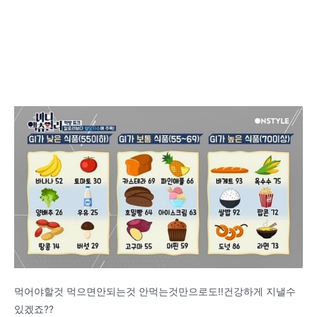
먹어야할것 먹으면안되는것 안먹는것만으로도!!건강하게 지낼수
있겠죠??