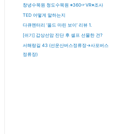
창녕수목원 청도수목원 ※360☞VR※조사
TED 어떻게 말하는지
다큐멘터리 ‘올드 마린 보이’ 리뷰 1.
[쉬기] 갑상선암 진단 후 셀프 선물한 건?
서해랑길 43 (선운산버스정류장→사포버스
정류장)