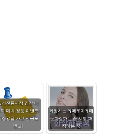
일산전통시장 김장 대
제 대박 경품 이벤트!
화장하는 유메우미유메
김장용품 사고 선물도
눈화장하는 꿈 시체 화
받고!
장하는 꿈