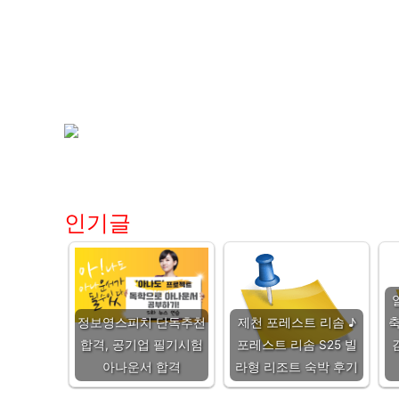
인기글
정보영스피치 단독추천
제천 포레스트 리솜 ♪
축
합격, 공기업 필기시험
포레스트 리솜 S25 빌
아나운서 합격
라형 리조트 숙박 후기