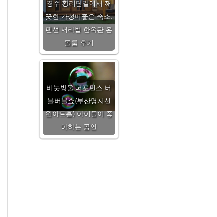
경주 황리단길에서 깨
끗한 가성비좋은 숙소,
펜션 서라벌 한옥관 온
돌룸 후기
비눗방울 퍼포먼스 버
블버블쇼(부산명지선
원아트홀) 아이들이 좋
아하는 공연