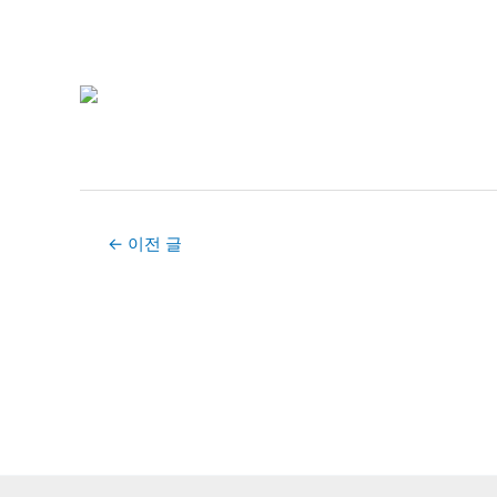
Post
←
이전 글
navigation