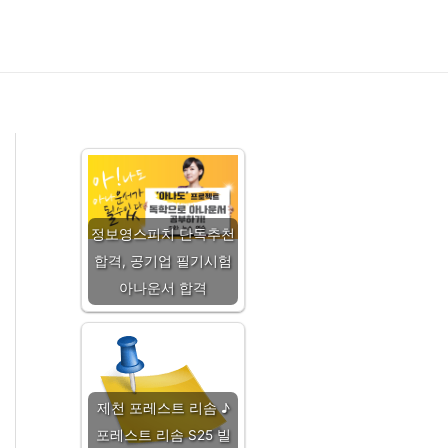
정보영스피치 단독추천
합격, 공기업 필기시험
아나운서 합격
제천 포레스트 리솜 ♪
포레스트 리솜 S25 빌