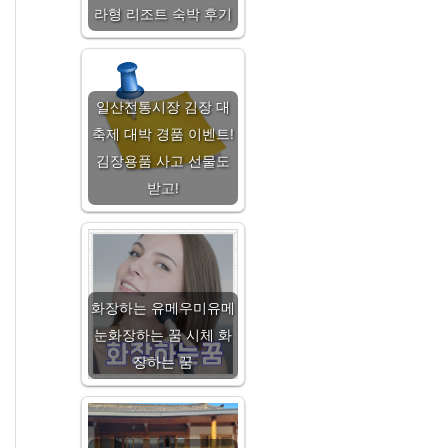
라형 리조트 숙박 후기
일산전통시장 김장 대
축제 대박 경품 이벤트!
김장용품 사고 선물도
받고!
화장하는 유메우미유메
눈화장하는 꿈 시체 화
장하는 꿈