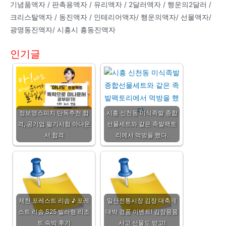
기념품액자 / 판촉용액자 / 유리액자 / 2달러액자 / 행운의2달러 /
크리스탈액자 / 동진액자 / 인테리어액자/ 행운의액자/ 선물액자/
광명동진액자/ 시흥시 흥동진액자
인기글
정보영스피치 단독추천 합
시흥 신천동 미식족발 종합
격, 공기업 필기시험 아나운
선물세트와 같은 족발팩토
서 합격
리에서 먹방을 했다.
제천 포레스트 리솜 ♪ 포레
일산전통시장 김장 대축제
스트 리솜 S25 빌라형 리조
대박 경품 이벤트! 김장용품
트 숙박 후기
사고 선물도 받고!