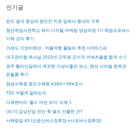
인기글
편도 결석 증상의 원인인 치료 입에서 똥내의 구취
청년취업사관학교 뷰티 디지털 마케팅 양성과정 1기 취업프로세스
이해 강의 후기
거제도 가성비펜션 : 커플여행 풀빌라 추천 더100스파
대구관리형 독서실 2023년 군무원 군수직 커넥츠플랩 합격 수기
경주 황리단길에서 깨끗한 가성비좋은 숙소, 펜션 서라벌 한옥관
온돌룸 후기
창녕수목원 청도수목원 ※360☞VR※조사
TED 어떻게 말하는지
다큐멘터리 ‘올드 마린 보이’ 리뷰 1.
[쉬기] 갑상선암 진단 후 셀프 선물한 건?
서해랑길 43 (선운산버스정류장→사포버스정류장)