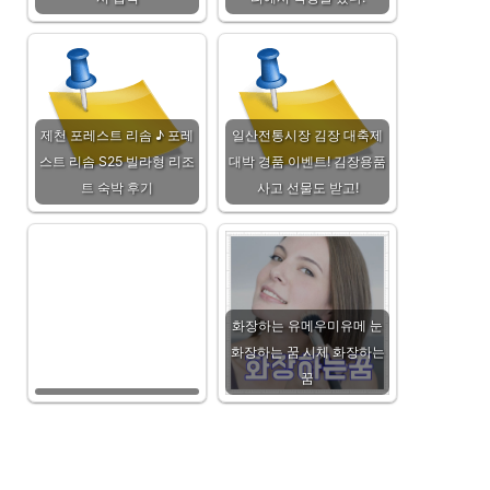
제천 포레스트 리솜 ♪ 포레
일산전통시장 김장 대축제
스트 리솜 S25 빌라형 리조
대박 경품 이벤트! 김장용품
트 숙박 후기
사고 선물도 받고!
화장하는 유메우미유메 눈
화장하는 꿈 시체 화장하는
꿈